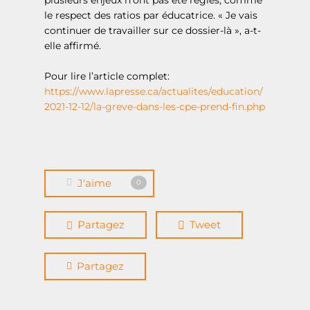
plusieurs enjeux n’ont pas été réglés, comme
le respect des ratios par éducatrice. « Je vais
continuer de travailler sur ce dossier-là », a-t-
elle affirmé.
Pour lire l’article complet:
https://www.lapresse.ca/actualites/education/
2021-12-12/la-greve-dans-les-cpe-prend-fin.php
Accueil
À propos
Actualités
J'aime
0
Événements
Demande de sou
Partagez
Tweet
financier
Boîte à outils
Partagez
Logement