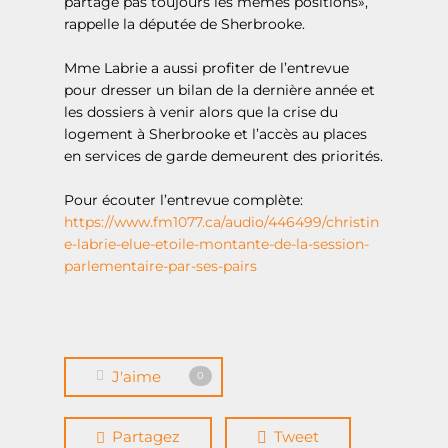
partage pas toujours les mêmes positions»,
rappelle la députée de Sherbrooke.
Mme Labrie a aussi profiter de l’entrevue
pour dresser un bilan de la dernière année et
les dossiers à venir alors que la crise du
logement à Sherbrooke et l’accès au places
en services de garde demeurent des priorités.
Pour écouter l’entrevue complète:
Accueil
https://www.fm1077.ca/audio/446499/christin
e-labrie-elue-etoile-montante-de-la-session-
À propos
parlementaire-par-ses-pairs
Actualités
Événements
Demande de sou
J'aime
0
financier
Partagez
Tweet
Boîte à outils