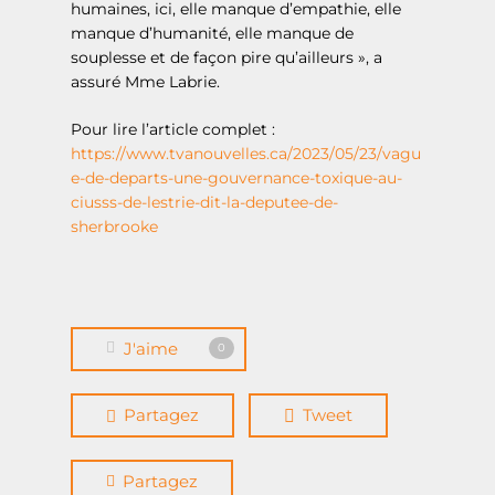
humaines, ici, elle manque d’empathie, elle
manque d’humanité, elle manque de
souplesse et de façon pire qu’ailleurs », a
assuré Mme Labrie.
Pour lire l’article complet :
https://www.tvanouvelles.ca/2023/05/23/vagu
e-de-departs-une-gouvernance-toxique-au-
Accueil
ciusss-de-lestrie-dit-la-deputee-de-
sherbrooke
À propos
Actualités
Événements
J'aime
0
Demande de sou
financier
Partagez
Tweet
Boîte à outils
Partagez