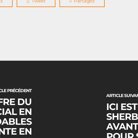
ez
Tweet
Partagez
CLE PRÉCÉDENT
ARTICLE SUIVA
FRE DU
ICI EST
IAL EN
SHERB
DABLES
AVANT 
NTE EN
POUR 