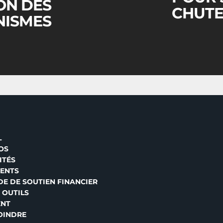
LON DES
CHUT
NISMES
L
OS
ITÉS
ENTS
E DE SOUTIEN FINANCIER
 OUTILS
ENT
OINDRE