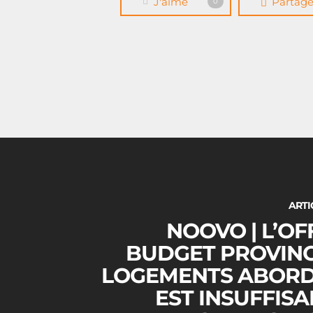
J'aime
Partag
0
ARTI
NOOVO | L’OF
BUDGET PROVINC
LOGEMENTS ABOR
EST INSUFFISA