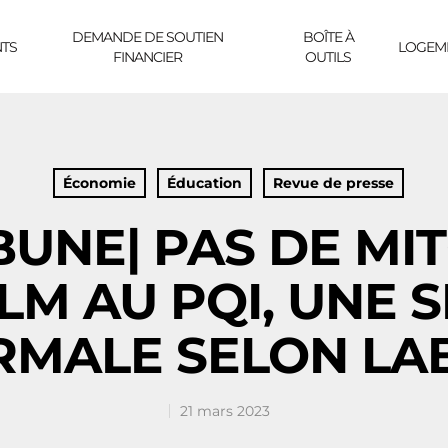
DEMANDE DE SOUTIEN
BOÎTE À
TS
LOGEM
FINANCIER
OUTILS
Économie
Éducation
Revue de presse
BUNE| PAS DE MI
M AU PQI, UNE S
MALE SELON LA
21 mars 2023