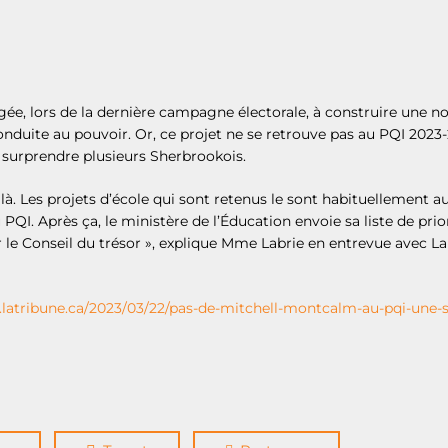
gée, lors de la dernière campagne électorale, à construire une 
 reconduite au pouvoir. Or, ce projet ne se retrouve pas au PQI 2
 surprendre plusieurs Sherbrookois.
t là. Les projets d’école qui sont retenus le sont habituellement a
PQI. Après ça, le ministère de l’Éducation envoie sa liste de pri
r le Conseil du trésor », explique Mme Labrie en entrevue avec L
latribune.ca/2023/03/22/pas-de-mitchell-montcalm-au-pqi-une-s