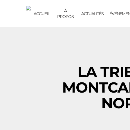
À
ACCUEIL
ACTUALITÉS
ÉVÉNEMEN
PROPOS
LA TRI
MONTCAL
NOR
Hit enter to search or ESC to close