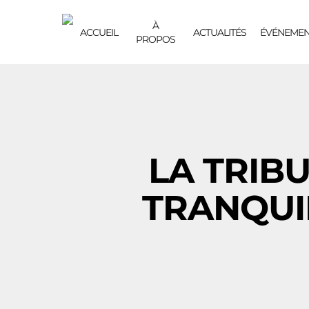
À
ACCUEIL
ACTUALITÉS
ÉVÉNEMEN
PROPOS
LA TRIB
TRANQUI
Hit enter to search or ESC to close