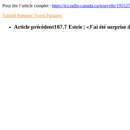
Pour lire l’article complet :
https://ici.radio-canada.ca/nouvelle/19552
J'aime
0
Partagez
Tweet
Partagez
Article précédent
107.7 Estrie | «J'ai été surprise