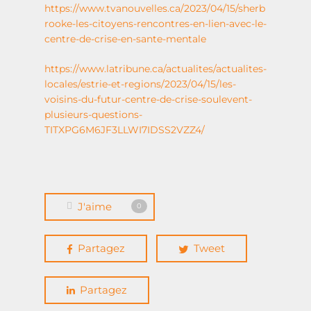
https://www.tvanouvelles.ca/2023/04/15/sherb
rooke-les-citoyens-rencontres-en-lien-avec-le-
centre-de-crise-en-sante-mentale
https://www.latribune.ca/actualites/actualites-
locales/estrie-et-regions/2023/04/15/les-
voisins-du-futur-centre-de-crise-soulevent-
plusieurs-questions-
Accueil
TITXPG6M6JF3LLWI7IDSS2VZZ4/
À propos
Actualités
J'aime
0
Événements
Demande de sou
Partagez
Tweet
financier
Boîte à outils
Partagez