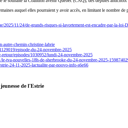
e le souhaite la Coalition avenir Québec (CAQ), des députés antichoix po
maines auquel elles pourraient y avoir accès, en limitant le nombre de p
litique/2025/11/24/de-grands-risques-si-lavortement-est-encadre-pa
-autre-chemin-christine-labrie
sodes/1129019/episode-du-24-novembre-2025
-le-retour/episodes/1030952/lundi-24-novembre-2025
on-1/le-tva-nouvelles-18h-de-sherbrooke-du-24-novembre-2025-1598740
strie-24-11-2025-lactualite-par-noovo-info-s6e66
jeunesse de l'Estrie