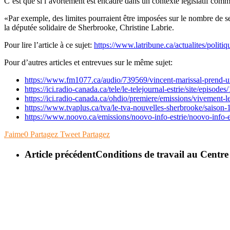
C’est que si l’avortement est encadré dans un contexte législatif comm
«Par exemple, des limites pourraient être imposées sur le nombre de se
la députée solidaire de Sherbrooke, Christine Labrie.
Pour lire l’article à ce sujet:
https://www.latribune.ca/actualites/po
Pour d’autres articles et entrevues sur le même sujet:
https://www.fm1077.ca/audio/739569/vincent-marissal-prend-un
https://ici.radio-canada.ca/tele/le-telejournal-estrie/site/epi
https://ici.radio-canada.ca/ohdio/premiere/emissions/vivement
https://www.tvaplus.ca/tva/le-tva-nouvelles-sherbrooke/sais
https://www.noovo.ca/emissions/noovo-info-estrie/noovo-info-e
J'aime
0
Partagez
Tweet
Partagez
Article précédent
Conditions de travail au Centre 