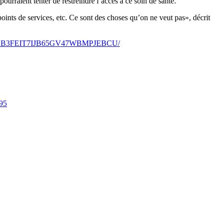
urraient tenter de restreindre l’accès à ce soin de santé.
oints de services, etc. Ce sont des choses qu’on ne veut pas», décrit
r-la-loi-DB3FEIT7IJB65GV47WBMPJEBCU/
295