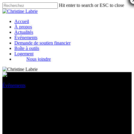
Hit enter to search or ESC to close
Accueil
À propos
Actualités
Événements
Demande de soutien financier
Boîte à outils
Logement
Nous joindre
Événements
3 novembre 2024 : Assemblée
publique sur l’éducation avec
Gabriel Nadeau-Dubois et
Christine Labrie